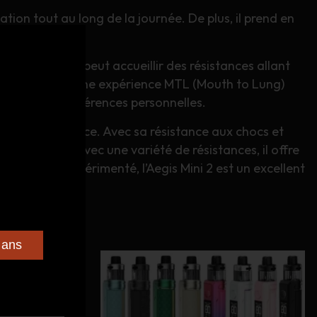
ion tout au long de la journée. De plus, il prend en
ilisateurs. Il peut accueillir des résistances allant
s élevée pour une expérience MTL (Mouth to Lung)
age à leurs préférences personnelles.
ance et élégance. Avec sa résistance aux chocs et
ompatibilité avec une variété de résistances, il offre
apoteur expérimenté, l’Aegis Mini 2 est un excellent
 ans
Ce
produit
a
plusieurs
variations.