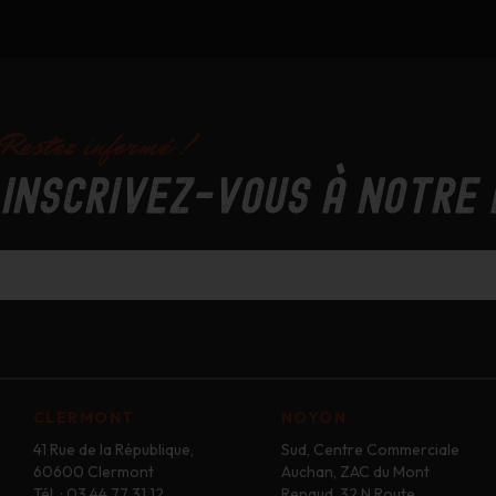
Restez informé !
Inscrivez-vous à notre
CLERMONT
NOYON
41 Rue de la République,
Sud, Centre Commerciale
60600 Clermont
Auchan, ZAC du Mont
Tél. : 03 44 77 31 12
Renaud, 32 N Route