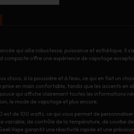
cée qui allie robustesse, puissance et esthétique. Il s’ag
od compacte offre une expérience de vapotage exceptio
aux chocs, à la poussière et à l’eau, ce qui en fait un cho
e prise en main confortable, tandis que les accents en a
ce qui affiche clairement toutes les informations néces
nsion, le mode de vapotage et plus encore.
00 est de 100 watts, ce qui vous permet de personnalise
ce variable, de contrôle de la température, de courbe 
GeekVape garantit une réactivité rapide et une précisio