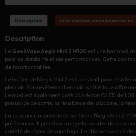
Description
Informations complémentaires
Description
Le
GeekVape Aegis Mini 2 M100
est une box mod avan
pour sa durabilité et ses performances. Cette box m
de fonctionnalités.
Le boîtier de l’Aegis Mini 2 est construit pour résister 
plein air. Son revêtement en cuir synthétique offre un
Le mod est également doté d’un écran OLED de 1,08 pou
puissance de sortie, la résistance de la bobine, la te
La puissance maximale de sortie de l’Aegis Mini 2 M1
préférences. Il prend en charge les modes de puissan
variété de styles de vapotage. Le chipset avancé de 