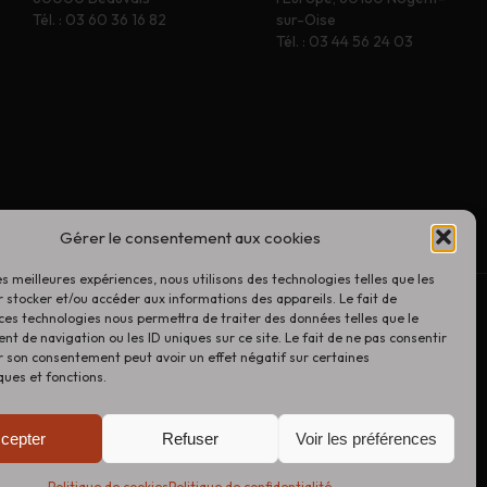
Tél. : 03 60 36 16 82
sur-Oise
Tél. : 03 44 56 24 03
Gérer le consentement aux cookies
les meilleures expériences, nous utilisons des technologies telles que les
 stocker et/ou accéder aux informations des appareils. Le fait de
asins
Les actus !
Conseils
Politique de cookies (UE)
ces technologies nous permettra de traiter des données telles que le
 de navigation ou les ID uniques sur ce site. Le fait de ne pas consentir
r son consentement peut avoir un effet négatif sur certaines
ques et fonctions.
cepter
Refuser
Voir les préférences
Politique de cookies
Politique de confidentialité