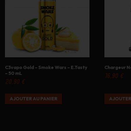
C3vapo Gold – Smoke Wars – E.Tasty
Chargeur Ne
– 50 mL
16,90
€
20,90
€
AJOUTER AU PANIER
AJOUTER