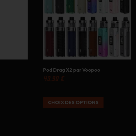
Les
options
peuvent
être
choisies
sur
la
page
du
produit
Pod Drag X2 par Voopoo
43,90
€
CHOIX DES OPTIONS