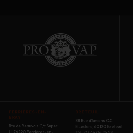
FERRIÈRES-EN-
BRETEUIL
BRAY
88 Rue d'Amiens C.C.
Rte de Beauvais C/c Super
E.Leclerc, 60120 Breteuil
U, 76220 Ferrières-en-
Tél. : 03 44 04 24 58