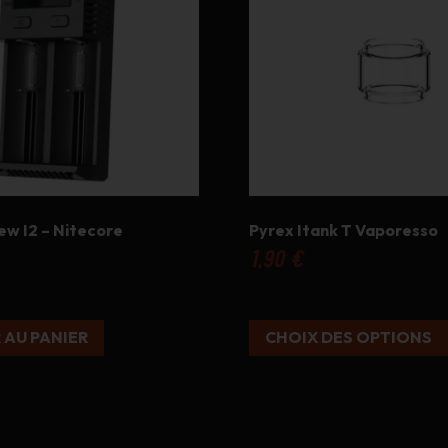
Les
options
peuvent
être
choisies
sur
la
page
du
produit
w I2 – Nitecore
Pyrex Itank T Vaporesso
1,90
€
 AU PANIER
CHOIX DES OPTIONS