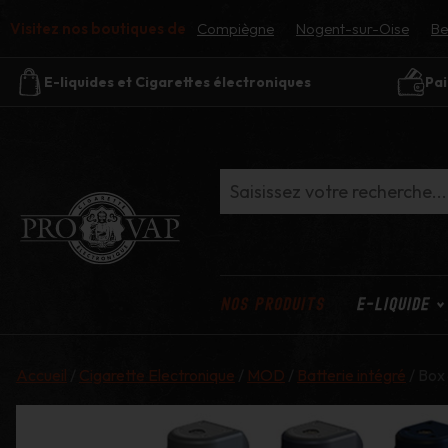
Visitez nos boutiques de
Compiègne
Nogent-sur-Oise
Be
E-liquides et Cigarettes électroniques
Pai
NOS PRODUITS
E-LIQUIDE
Accueil
/
Cigarette Electronique
/
MOD
/
Batterie intégré
/ Box