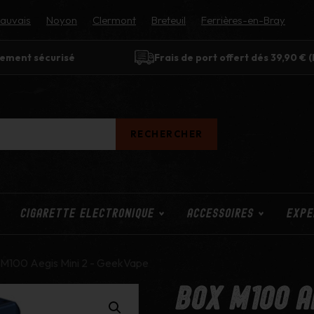
auvais
Noyon
Clermont
Breteuil
Ferrières-en-Bray
ement sécurisé
Frais de port offert dés 39,90 € 
CIGARETTE ELECTRONIQUE
ACCESSOIRES
EXPE
 M100 Aegis Mini 2 - GeekVape
Box M100 Ae