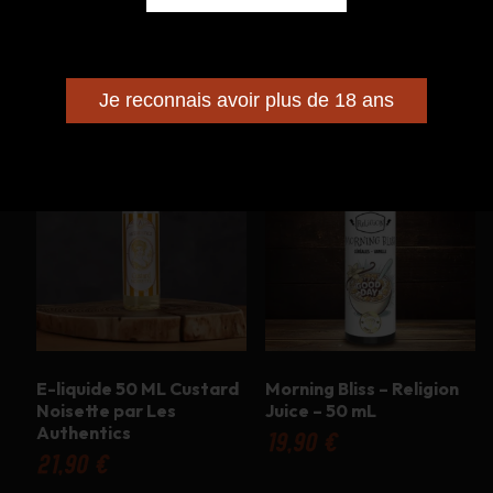
est un voyage gustatif, une aventure aromatique
qui vous transporte vers des horizons exotiques.
Je reconnais avoir plus de 18 ans
Produits similaires
E-liquide 50 ML Custard
Morning Bliss – Religion
Noisette par Les
Juice – 50 mL
Authentics
19,90
€
21,90
€