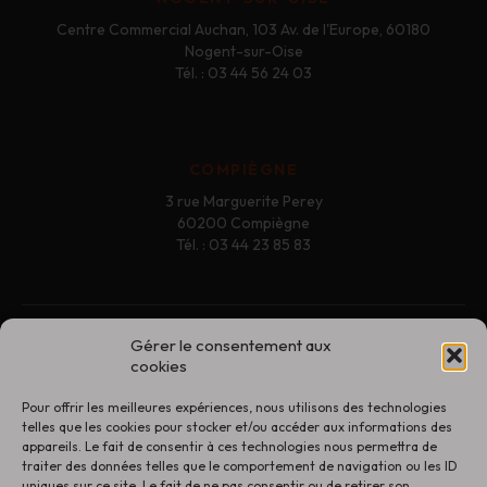
Centre Commercial Auchan, 103 Av. de l'Europe, 60180
Nogent-sur-Oise
Tél. : 03 44 56 24 03
COMPIÈGNE
3 rue Marguerite Perey
60200 Compiègne
Tél. : 03 44 23 85 83
Gérer le consentement aux
Contact
cookies
Mentions légales
Pour offrir les meilleures expériences, nous utilisons des technologies
Politique de confidentialité
telles que les cookies pour stocker et/ou accéder aux informations des
appareils. Le fait de consentir à ces technologies nous permettra de
Conditions générales de vente
traiter des données telles que le comportement de navigation ou les ID
uniques sur ce site. Le fait de ne pas consentir ou de retirer son