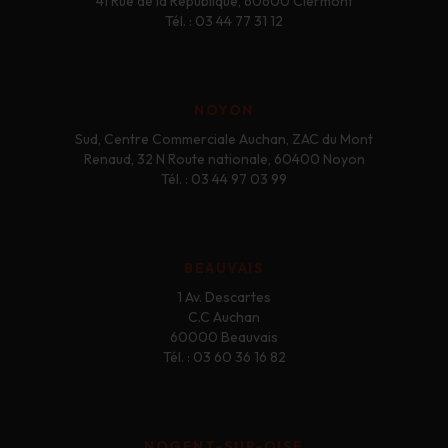
41 Rue de la République, 60600 Clermont
Tél. : 03 44 77 31 12
NOYON
Sud, Centre Commerciale Auchan, ZAC du Mont
Renaud, 32 N Route nationale, 60400 Noyon
Tél. : 03 44 97 03 99
BEAUVAIS
1 Av. Descartes
C.C Auchan
60000 Beauvais
Tél. : 03 60 36 16 82
NOGENT-SUR-OISE