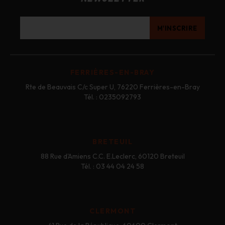
FERRIÈRES-EN-BRAY
Rte de Beauvais C/c Super U, 76220 Ferrières-en-Bray
Tél. : 0235092793
BRETEUIL
88 Rue d'Amiens C.C. E.Leclerc, 60120 Breteuil
Tél. : 03 44 04 24 58
CLERMONT