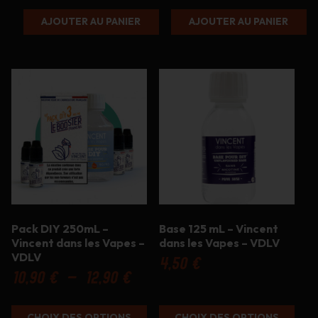
AJOUTER AU PANIER
AJOUTER AU PANIER
Ce
Ce
produit
produit
a
a
plusieurs
plusieurs
variations.
variations.
Les
Les
options
options
peuvent
peuvent
être
être
choisies
choisies
sur
sur
Pack DIY 250mL –
Base 125 mL – Vincent
la
la
Vincent dans les Vapes –
dans les Vapes – VDLV
page
page
VDLV
du
du
4,50
€
produit
produit
Plage
10,90
€
–
12,90
€
de
prix :
CHOIX DES OPTIONS
CHOIX DES OPTIONS