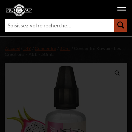
Accueil
/
DIY
/
Concentré
/
30ml
/ Concentré Kawaii - Les
Créations - A&L - 30mL