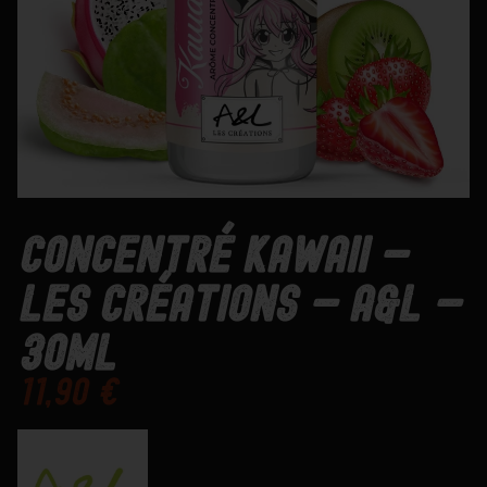
Concentré Kawaii –
Les Créations – A&L –
30mL
11,90
€