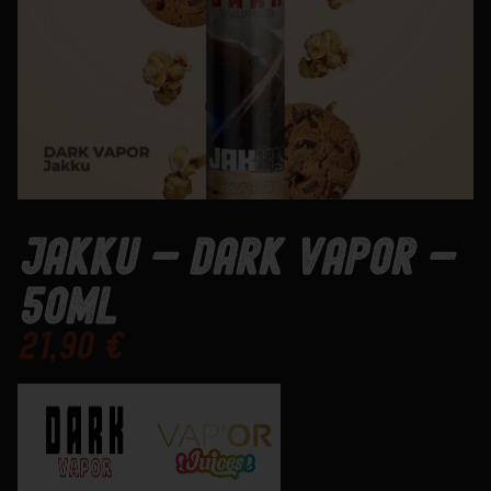
Jakku – Dark Vapor –
50mL
21,90
€