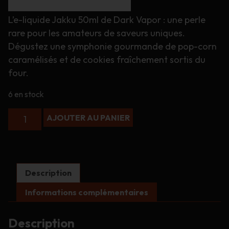
L’e-liquide Jakku 50ml de Dark Vapor : une perle
rare pour les amateurs de saveurs uniques.
Dégustez une symphonie gourmande de pop-corn
caramélisés et de cookies fraîchement sortis du
four.
6 en stock
quantité
AJOUTER AU PANIER
de
Jakku
-
Dark
Vapor
Description
-
50mL
Informations complémentaires
Description