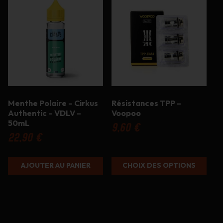
produit
a
plusieurs
variations.
Les
options
peuvent
être
choisies
sur
Menthe Polaire – Cirkus
Résistances TPP –
la
Authentic – VDLV –
Voopoo
page
50mL
du
9,60
€
produit
22,90
€
AJOUTER AU PANIER
CHOIX DES OPTIONS