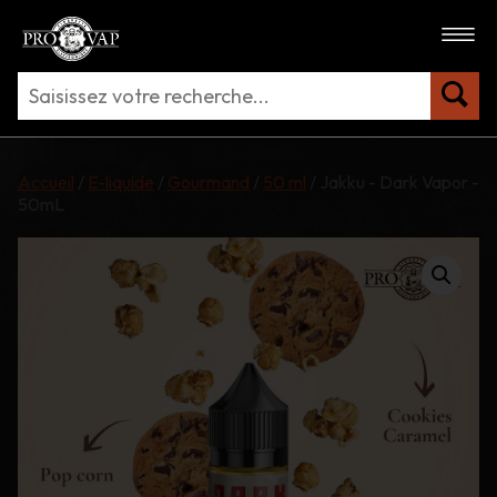
Accueil
/
E-liquide
/
Gourmand
/
50 ml
/ Jakku - Dark Vapor -
50mL