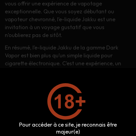
vous offrir une expérience de vapotage
exceptionnelle. Que vous soyez débutant ou
vapoteur chevronné, l’e-liquide Jakku est une
invitation à un voyage gustatif que vous
n’oublierez pas de sitôt.
En résumé, l’e-liquide Jakku de la gamme Dark
Vapor est bien plus qu’un simple liquide pour
cigarette électronique. C’est une expérience, un
voyage au pays des saveurs, un chef-d’œuvre pour
les papilles. N’attendez plus pour goûter à cette
symphonie de pop corn caramélisés et de cookies,
et laissez-vous emporter par son goût unique et sa
qualité exceptionnelle. Vapoteurs, c’est votre
moment pour découvrir Jakku et faire de chaque
bouffée une expérience inoubliable.
Pour accéder à ce site, je reconnais être
majeur(e)