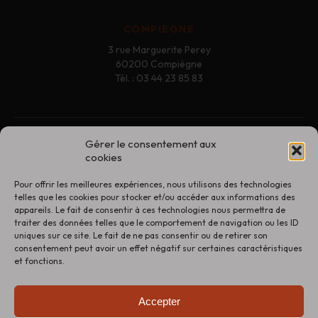
COMPIÈGNE
3 rue Marguerite Perey
60200 Compiègne
Tél. : 03 44 23 85 83
Gérer le consentement aux
Contact
cookies
Mentions légales
Pour offrir les meilleures expériences, nous utilisons des technologies
Politique de confidentialité
telles que les cookies pour stocker et/ou accéder aux informations des
appareils. Le fait de consentir à ces technologies nous permettra de
Conditions générales de vente
traiter des données telles que le comportement de navigation ou les ID
uniques sur ce site. Le fait de ne pas consentir ou de retirer son
Politique de retour
consentement peut avoir un effet négatif sur certaines caractéristiques
et fonctions.
Nos magasins
Les actus !
Accepter
Conseils