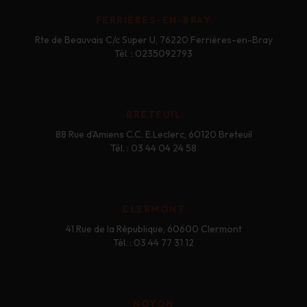
FERRIÈRES-EN-BRAY
Rte de Beauvais C/c Super U, 76220 Ferrières-en-Bray
Tél. : 0235092793
BRETEUIL
88 Rue d'Amiens C.C. E.Leclerc, 60120 Breteuil
Tél. : 03 44 04 24 58
CLERMONT
41 Rue de la République, 60600 Clermont
Tél. : 03 44 77 31 12
NOYON