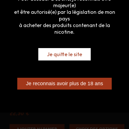
vie sans tabac.
majeur(e)
et être autorisé(e) par la législation de mon
pays
Produits similaires
à acheter des produits contenant de la
Ce
nicotine.
produit
a
plusieurs
Je quitte le site
variations.
Les
options
peuvent
être
choisies
Je reconnais avoir plus de 18 ans
sur
Menthe Polaire – Cirkus
Résistances TPP –
la
Authentic – VDLV –
Voopoo
page
50mL
du
9,60
€
produit
22,90
€