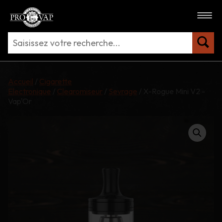
Accueil
/
Cigarette
Electronique
/
Clearomiseur
/
Sevrage
/ X-Rogue Mini V2 -
Vap'Or