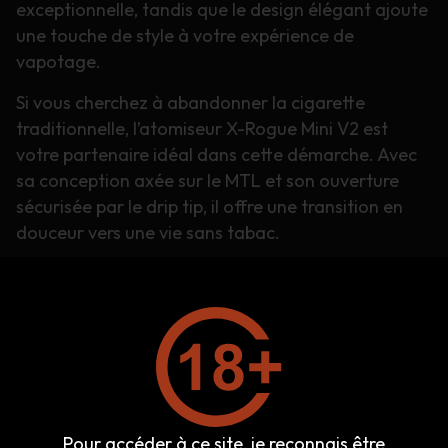
exceptionnelle, tandis que le design élégant ajoute
une touche de style à votre expérience de
vapotage.
Si vous cherchez à abandonner la cigarette
traditionnelle, l’atomiseur X-Rogue Mini V2 est
votre partenaire idéal dans cette démarche. Avec
sa conception axée sur le MTL et son ouverture
sécurisée par le drip tip, il offre une transition en
douceur vers une vie sans tabac.
En résumé, l’atomiseur X-Rogue Mini V2 de chez
Vap’Or est bien plus qu’un simple accessoire de
vapotage. C’est une porte ouverte vers une vie
sans tabac, avec style et simplicité. Faites le
premier pas vers une nouvelle ère de bien-être,
commandez votre X-Rogue Mini V2 dès
maintenant et commencez votre parcours vers une
Pour accéder à ce site, je reconnais être