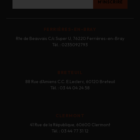
FERRIÈRES-EN-BRAY
Rte de Beauvais C/c Super U, 76220 Ferrières-en-Bray
Tél. : 0235092793
BRETEUIL
88 Rue d'Amiens C.C. E.Leclerc, 60120 Breteuil
Tél. : 03 44 04 24 58
CLERMONT
41 Rue de la République, 60600 Clermont
Tél. : 03 44 77 31 12