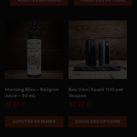
AJOUTER AU PANIER
CHOIX DES OPTIONS
Ce
produit
a
plusieurs
variations.
Les
options
peuvent
être
choisies
sur
Morning Bliss – Religion
Box Vinci Spark 100 par
la
Juice – 50 mL
Voopoo
page
du
19,90
€
42,90
€
produit
AJOUTER AU PANIER
CHOIX DES OPTIONS